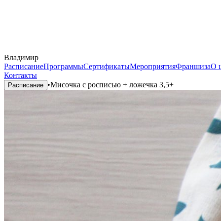
Владимир
Расписание
Программы
Сертификаты
Мероприятия
Франшиза
О 
Контакты
•
Мисочка с росписью + ложечка 3,5+
Расписание