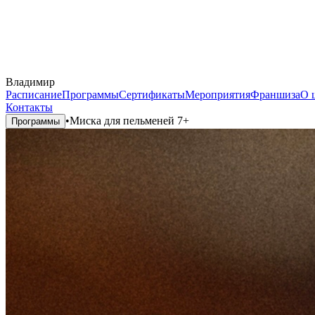
Владимир
Расписание
Программы
Сертификаты
Мероприятия
Франшиза
О 
Контакты
•
Миска для пельменей 7+
Программы