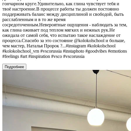
гончарном круге.Удивительно, как глина чувствует тебя и
твоё настроение.В процессе работы ты должен постоянно
поддерживать баланс между дисциплиной и свободой, быть
расслабленным и в то же время
сосредоточенным.Невероятные ощущения - наблюдать за тем,
как глина оживает под теплом мягких и нежных рук.Не
ожидала от самой себя, что испытаю такое наслаждение от
процесса.Спасибо за это состояние @kolokolschool и больше,
чем мастер, Наталья Пророк ?...#instagram #kolokolschool
#kolokolschool_vrn #vscorussia #instaphoto #goodvibes #emotions
#feelings #art #inspiration #vsco #vscorussia
Подробнее