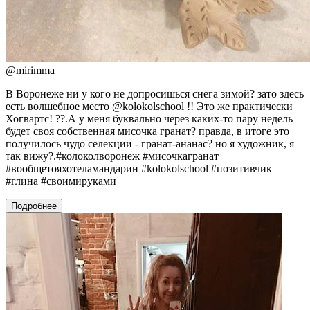
@
mirimma
В Воронеже ни у кого не допросишься снега зимой? зато здесь
есть волшебное место @kolokolschool !! Это же практически
Хогвартс! ??.А у меня буквально через каких-то пару недель
будет своя собственная мисочка гранат? правда, в итоге это
получилось чудо селекции - гранат-ананас? но я художник, я
так вижу?.#колоколворонеж #мисочкагранат
#вообщетояхотеламандарин #kolokolschool #позитивчик
#глина #своимируками
Подробнее