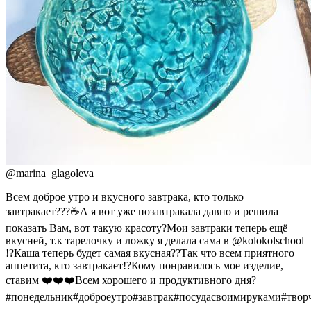
@
marina_glagoleva
Всем доброе утро и вкусного завтрака, кто только
завтракает???☕️А я вот уже позавтракала давно и решила
показать Вам, вот такую красоту?Мои завтраки теперь ещё
вкусней, т.к тарелочку и ложку я делала сама в @kolokolschool
!?Каша теперь будет самая вкусная??Так что всем приятного
аппетита, кто завтракает!?Кому понравилось мое изделие,
ставим ❤️❤️❤️Всем хорошего и продуктивного дня?
#понедельник#доброеутро#завтрак#посудасвоимируками#творч