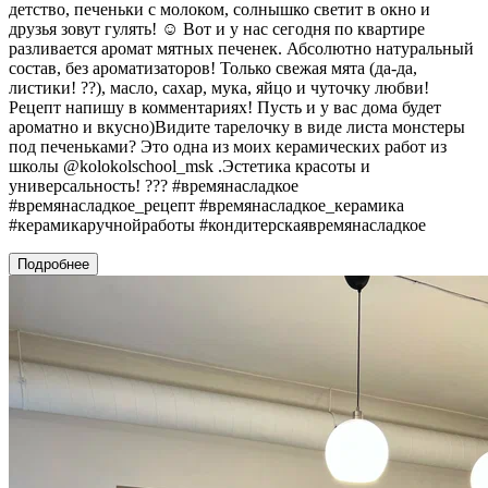
детство, печеньки с молоком, солнышко светит в окно и
друзья зовут гулять! ☺️ Вот и у нас сегодня по квартире
разливается аромат мятных печенек. Абсолютно натуральный
состав, без ароматизаторов! Только свежая мята (да-да,
листики! ??), масло, сахар, мука, яйцо и чуточку любви!
Рецепт напишу в комментариях! Пусть и у вас дома будет
ароматно и вкусно)Видите тарелочку в виде листа монстеры
под печеньками? Это одна из моих керамических работ из
школы @kolokolschool_msk .Эстетика красоты и
универсальность! ??? #времянасладкое
#времянасладкое_рецепт #времянасладкое_керамика
#керамикаручнойработы #кондитерскаявремянасладкое
Подробнее